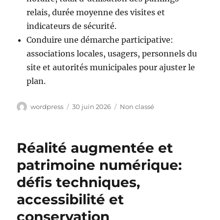
relais, durée moyenne des visites et
indicateurs de sécurité.
Conduire une démarche participative:
associations locales, usagers, personnels du
site et autorités municipales pour ajuster le
plan.
Auteur
Publié
Catégories
wordpress
30 juin 2026
Non classé
le
Réalité augmentée et
patrimoine numérique:
défis techniques,
accessibilité et
conservation