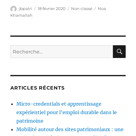
Auteur
Publié
Catégories
Étiquettes
jbpatri
18 février 2020
Non classé
Noa
le
Khamallah
RE
Recherche
pour :
ARTICLES RÉCENTS
Micro-credentials et apprentissage
expérientiel pour l’emploi durable dans le
patrimoine
Mobilité autour des sites patrimoniaux : une