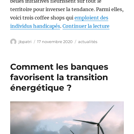
belles initiatives fleurissent sur tout le
territoire pour inverser la tendance. Parmi elles,
voici trois coffee shops qui
emploient des
de « Quels
individus handicapés
.
Continuer la lecture
Auteur
Publié
Catégories
jbpatri
17 novembre 2020
actualités
le
Comment les banques
favorisent la transition
énergétique ?