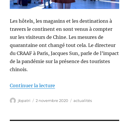
Les hôtels, les magasins et les destinations à
travers le continent en sont venus à compter
sur les visiteurs de Chine. Les mesures de
quarantaine ont changé tout cela. Le directeur
du CRAAF à Paris, Jacques Sun, parle de l’impact
de la pandémie sur la présence des touristes
chinois.
de « Jacques Sun explique commen
Continuer la lecture
Auteur
Publié
Catégories
jbpatri
2 novembre 2020
actualités
le