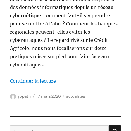
des données informatiques depuis un
réseau
cybernétique
, comment faut-il s’y prendre
pour se mettre à l’abri ? Comment les banques
régionales peuvent-elles éviter les
cyberattaques ? Le regard rivé sur le Crédit
Agricole, nous nous focaliserons sur deux
pratiques mises sur pied pour faire face aux
cyberattaques.
de « Comment les banques peuven
Continuer la lecture
Auteur
Publié
Catégories
jbpatri
17 mars 2020
actualités
le
RE
Recherche