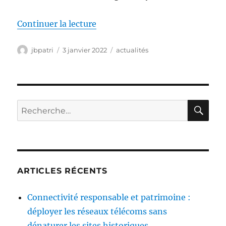
de « 12 conseils pour créer le m
Continuer la lecture
Auteur
Publié
Catégories
jbpatri
3 janvier 2022
actualités
le
RE
Recherche
pour :
ARTICLES RÉCENTS
Connectivité responsable et patrimoine :
déployer les réseaux télécoms sans
dénaturer les sites historiques