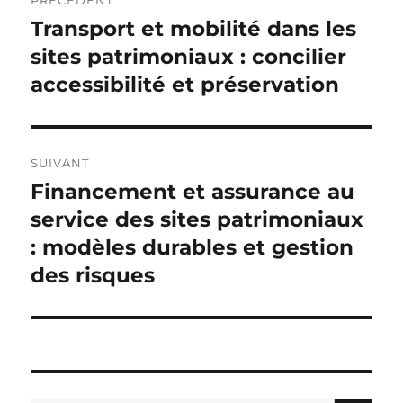
PRÉCÉDENT
de
Transport et mobilité dans les
Publication
précédente :
sites patrimoniaux : concilier
l’article
accessibilité et préservation
SUIVANT
Financement et assurance au
Publication
suivante :
service des sites patrimoniaux
: modèles durables et gestion
des risques