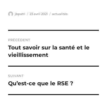
Auteur
Publié
Catégories
jbpatri
23 avril 2021
actualités
le
Navigation
PRÉCÉDENT
de
Tout savoir sur la santé et le
Publication
précédente :
vieillissement
l’article
SUIVANT
Qu’est-ce que le RSE ?
Publication
suivante :