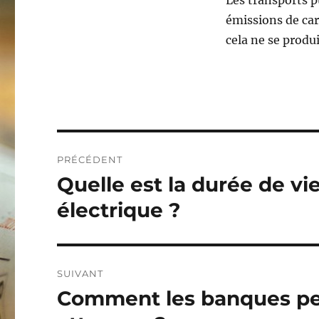
émissions de car
cela ne se produi
Navigation
PRÉCÉDENT
de
Quelle est la durée de vie
Publication
précédente :
l’article
électrique ?
SUIVANT
Comment les banques peuv
Publication
suivante :