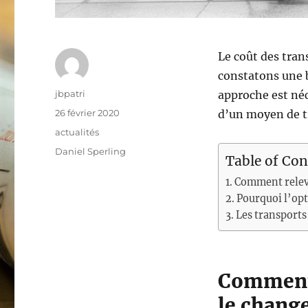
Le coût des tran
constatons une b
Auteur
jbpatri
approche est néc
Publié
26 février 2020
d’un moyen de tr
le
Catégories
actualités
Étiquettes
Daniel Sperling
Table of Con
Comment relever
Pourquoi l’opti
Les transports
Comment r
le chang