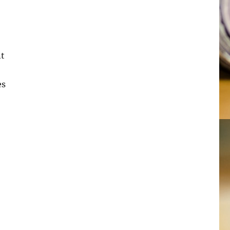
nt
es