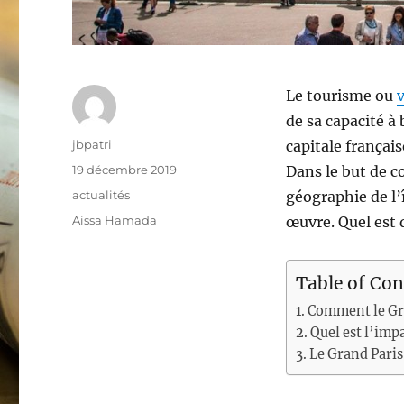
Le tourisme ou
de sa capacité à 
Auteur
jbpatri
capitale français
Publié
19 décembre 2019
Dans le but de co
le
Catégories
actualités
géographie de l’
Étiquettes
Aissa Hamada
œuvre. Quel est 
Table of Con
Comment le Gra
Quel est l’imp
Le Grand Paris