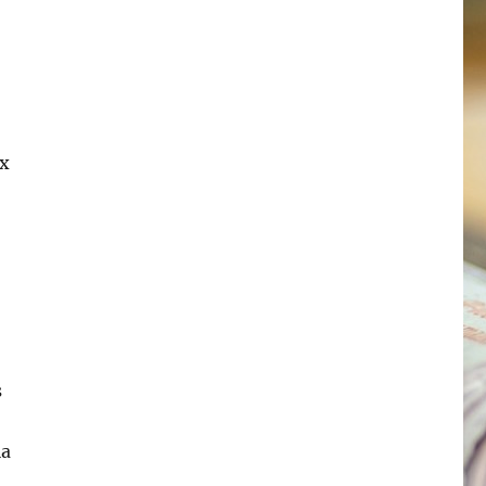
ux
s
la