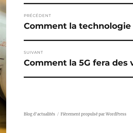
Navigation
PRÉCÉDENT
de
Comment la technologie a
Publication
précédente :
l’article
SUIVANT
Comment la 5G fera des vi
Publication
suivante :
Blog d'actualités
Fièrement propulsé par WordPress