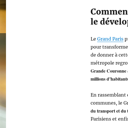
Comment 
le dével
Le
Grand Paris
p
pour transformer
de donner à cett
métropole regr
Grande Couronne
millions d’habitant
En rassemblant e
communes, le Gr
du transport et du
Parisiens et enfi