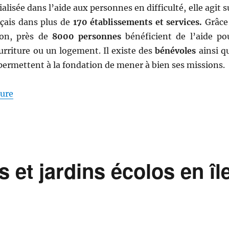
ialisée dans l’aide aux personnes en difficulté, elle agit s
ançais dans plus de
170 établissements et services.
Grâce
ion, près de
8000 personnes
bénéficient de l’aide po
urriture ou un logement. Il existe des
bénévoles
ainsi q
permettent à la fondation de mener à bien ses missions.
de « Armée du Salut : les actions sociales contre la pr
ture
 et jardins écolos en îl