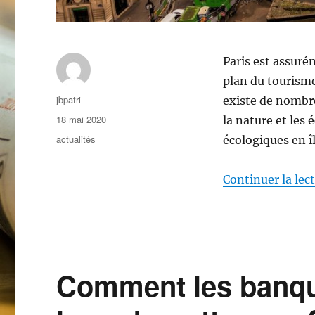
Paris est assuré
plan du tourisme
Auteur
jbpatri
existe de nombr
Publié
18 mai 2020
la nature et les 
le
Catégories
actualités
écologiques en 
Continuer la lec
Comment les banque