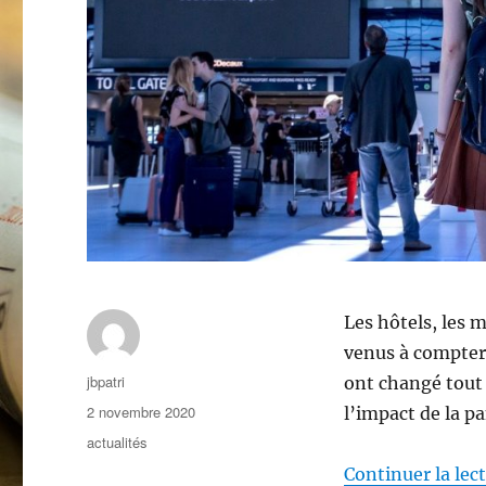
Les hôtels, les 
venus à compter 
Auteur
jbpatri
ont changé tout 
Publié
2 novembre 2020
l’impact de la p
le
Catégories
actualités
Continuer la lec