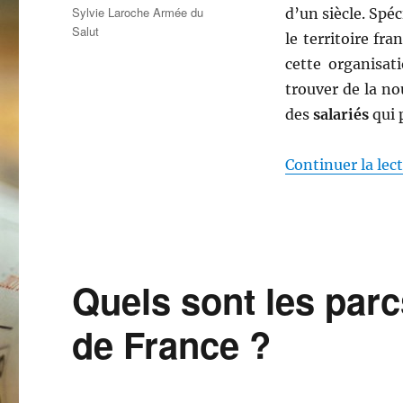
Étiquettes
Sylvie Laroche Armée du
d’un siècle. Spéc
Salut
le territoire fr
cette organisat
trouver de la no
des
salariés
qui 
Continuer la lec
Quels sont les parcs
de France ?