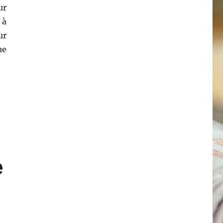
ur
 à
ur
ue
écarité »
e