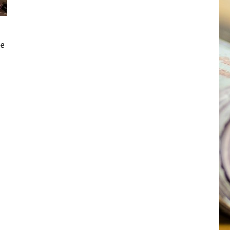
le
ance ? »